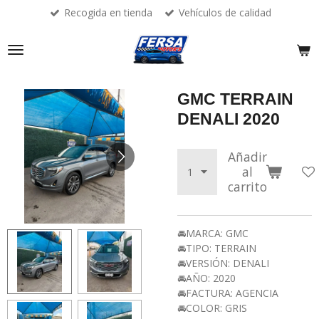
Recogida en tienda
Vehículos de calidad
Ir
al
contenido
principal
GMC TERRAIN
DENALI 2020
Añadir
al
carrito
🚘MARCA: GMC
🚘TIPO: TERRAIN
🚘VERSIÓN: DENALI
🚘AÑO: 2020
🚘FACTURA: AGENCIA
🚘COLOR: GRIS