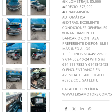
🚘KILOMETRAJE: 85,000
🚘PRECIO: 378,000
🚘TRANSMISIÓN:
AUTOMÁTICA
🚘EXTRAS: EXCELENTE
CONDICIONES GENERALES
‼️FINANCIAMIENTO
BANCARIO CON TASA
PREFERENTE DISPONIBLE ‼️
MÁS INFO A LOS
TELÉFONOS 614-451-95-08
Y 614-502-10-24 WHTS ￼⁨
614 111 7882⁩ Y 6141842458
O ENCUENTRANOS EN
AVENIDA TEGNOLOGICO
#3902 COL. SATÉLITE
CATÁLOGO EN LÍNEA
WWW.FERSAMOTORS.COM/C
C
C
C
C