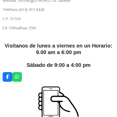
Avenida Tecnológico #3902 Col. Satélite
Teléfono (614) 413 0428
C.P. 31104
Cd. Chihuahua, Chih.
Visítanos de lunes a viernes en un Horario:
9.00 am a 6:00 pm
Sábado de 9:00 a 4:00 pm
F
W
a
h
c
a
e
t
b
s
o
A
o
p
k
p