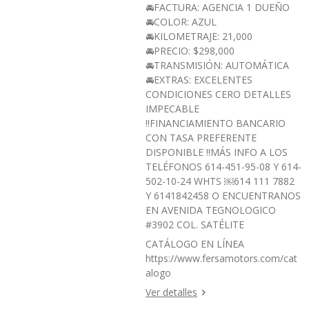
🚘FACTURA: AGENCIA 1 DUEÑO
🚘COLOR: AZUL
🚘KILOMETRAJE: 21,000
🚘PRECIO: $298,000
🚘TRANSMISIÓN: AUTOMÁTICA
🚘EXTRAS: EXCELENTES
CONDICIONES CERO DETALLES
IMPECABLE
‼️FINANCIAMIENTO BANCARIO
CON TASA PREFERENTE
DISPONIBLE ‼️MÁS INFO A LOS
TELÉFONOS 614-451-95-08 Y 614-
502-10-24 WHTS ￼⁨614 111 7882⁩
Y 6141842458 O ENCUENTRANOS
EN AVENIDA TEGNOLOGICO
#3902 COL. SATÉLITE
CATÁLOGO EN LÍNEA
https://www.fersamotors.com/cat
alogo
Ver detalles