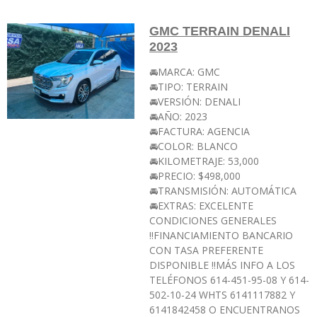
GMC TERRAIN DENALI
2023
🚘MARCA: GMC
🚘TIPO: TERRAIN
🚘VERSIÓN: DENALI
🚘AÑO: 2023
🚘FACTURA: AGENCIA
🚘COLOR: BLANCO
🚘KILOMETRAJE: 53,000
🚘PRECIO: $498,000
🚘TRANSMISIÓN: AUTOMÁTICA
🚘EXTRAS: EXCELENTE
CONDICIONES GENERALES
‼️FINANCIAMIENTO BANCARIO
CON TASA PREFERENTE
DISPONIBLE ‼️MÁS INFO A LOS
TELÉFONOS 614-451-95-08 Y 614-
502-10-24 WHTS 6141117882 Y
6141842458 O ENCUENTRANOS