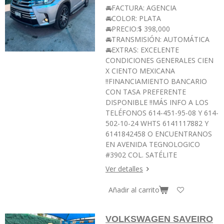
🚘FACTURA: AGENCIA
🚘COLOR: PLATA
🚘PRECIO:$ 398,000
🚘TRANSMISIÓN: AUTOMÁTICA
🚘EXTRAS: EXCELENTE
CONDICIONES GENERALES CIEN
X CIENTO MEXICANA
‼️FINANCIAMIENTO BANCARIO
CON TASA PREFERENTE
DISPONIBLE ‼️MÁS INFO A LOS
TELÉFONOS 614-451-95-08 Y 614-
502-10-24 WHTS 6141117882 Y
6141842458 O ENCUENTRANOS
EN AVENIDA TEGNOLOGICO
#3902 COL. SATÉLITE
Ver detalles
Añadir al carrito
VOLKSWAGEN SAVEIRO