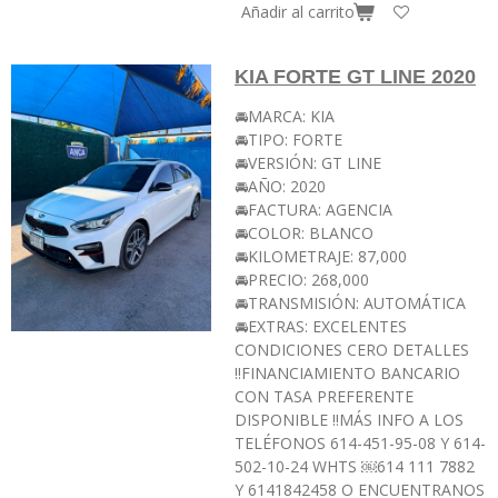
Añadir al carrito
KIA FORTE GT LINE 2020
🚘MARCA: KIA
🚘TIPO: FORTE
🚘VERSIÓN: GT LINE
🚘AÑO: 2020
🚘FACTURA: AGENCIA
🚘COLOR: BLANCO
🚘KILOMETRAJE: 87,000
🚘PRECIO: 268,000
🚘TRANSMISIÓN: AUTOMÁTICA
🚘EXTRAS: EXCELENTES
CONDICIONES CERO DETALLES
‼️FINANCIAMIENTO BANCARIO
CON TASA PREFERENTE
DISPONIBLE ‼️MÁS INFO A LOS
TELÉFONOS 614-451-95-08 Y 614-
502-10-24 WHTS ￼⁨614 111 7882⁩
Y 6141842458 O ENCUENTRANOS