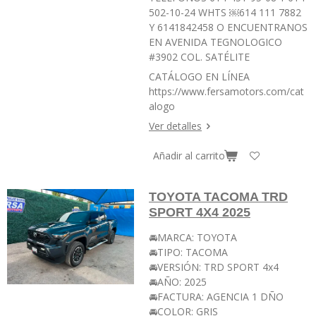
502-10-24 WHTS ￼⁨614 111 7882⁩
Y 6141842458 O ENCUENTRANOS
EN AVENIDA TEGNOLOGICO
#3902 COL. SATÉLITE
CATÁLOGO EN LÍNEA
https://www.fersamotors.com/cat
alogo
Ver detalles
Añadir al carrito
TOYOTA TACOMA TRD
SPORT 4X4 2025
🚘MARCA: TOYOTA
🚘TIPO: TACOMA
🚘VERSIÓN: TRD SPORT 4x4
🚘AÑO: 2025
🚘FACTURA: AGENCIA 1 DÑO
🚘COLOR: GRIS