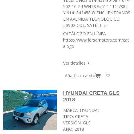
TELÉFONOS 614-451-95-08 Y 614-
502-10-24 WHTS ￼⁨614 111 7882⁩
Y 6141842458 O ENCUENTRANOS
EN AVENIDA TEGNOLOGICO
#3902 COL. SATÉLITE
CATÁLOGO EN LÍNEA
https://www.fersamotors.com/cat
alogo
Ver detalles
Añadir al carrito
HYUNDAI CRETA GLS
2018
MARCA: HYUNDAI
TIPO: CRETA
VERSIÓN: GLS
AÑO: 2018