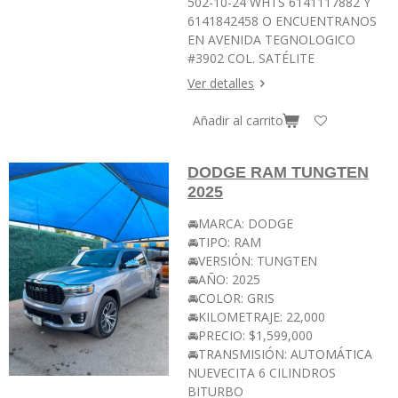
502-10-24 WHTS 6141117882 Y
6141842458 O ENCUENTRANOS
EN AVENIDA TEGNOLOGICO
#3902 COL. SATÉLITE
Ver detalles
Añadir al carrito
DODGE RAM TUNGTEN
2025
🚘MARCA: DODGE
🚘TIPO: RAM
🚘VERSIÓN: TUNGTEN
🚘AÑO: 2025
🚘COLOR: GRIS
🚘KILOMETRAJE: 22,000
🚘PRECIO: $1,599,000
🚘TRANSMISIÓN: AUTOMÁTICA
NUEVECITA 6 CILINDROS
BITURBO