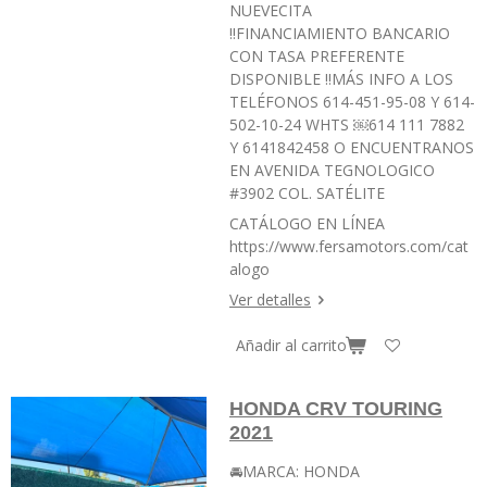
NUEVECITA
‼️FINANCIAMIENTO BANCARIO
CON TASA PREFERENTE
DISPONIBLE ‼️MÁS INFO A LOS
TELÉFONOS 614-451-95-08 Y 614-
502-10-24 WHTS ￼⁨614 111 7882⁩
Y 6141842458 O ENCUENTRANOS
EN AVENIDA TEGNOLOGICO
#3902 COL. SATÉLITE
CATÁLOGO EN LÍNEA
https://www.fersamotors.com/cat
alogo
Ver detalles
Añadir al carrito
HONDA CRV TOURING
2021
🚘MARCA: HONDA