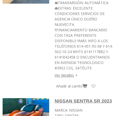
🚘TRANSMISIÓN: AUTOMÁTICA
🚘EXTRAS: EXCELENTE
CONDICIONES SERVICIOS DE
AGENCIA ÚNICO DUEÑO
NUEVECITA
‼️FINANCIAMIENTO BANCARIO
CON TASA PREFERENTE
DISPONIBLE ‼️MÁS INFO A LOS
TELÉFONOS 614-451-95-08 Y 614-
502-10-24 WHTS 6141117882 Y
6141842458 O ENCUENTRANOS
EN AVENIDA TEGNOLOGICO
#3902 COL. SATÉLITE
Ver detalles
Añadir al carrito
NISSAN SENTRA SR 2023
MARCA: NISSAN
TIPO: SENTRA