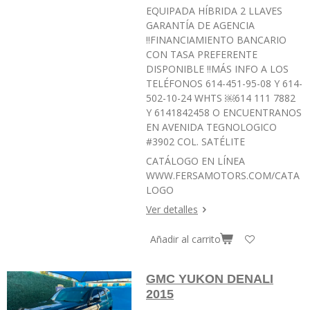
EQUIPADA HÍBRIDA 2 LLAVES
GARANTÍA DE AGENCIA
‼️FINANCIAMIENTO BANCARIO
CON TASA PREFERENTE
DISPONIBLE ‼️MÁS INFO A LOS
TELÉFONOS 614-451-95-08 Y 614-
502-10-24 WHTS ￼⁨614 111 7882⁩
Y 6141842458 O ENCUENTRANOS
EN AVENIDA TEGNOLOGICO
#3902 COL. SATÉLITE
CATÁLOGO EN LÍNEA
WWW.FERSAMOTORS.COM/CATA
LOGO
Ver detalles
Añadir al carrito
GMC YUKON DENALI
2015