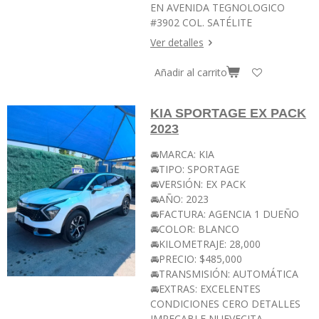
EN AVENIDA TEGNOLOGICO
#3902 COL. SATÉLITE
Ver detalles
Añadir al carrito
KIA SPORTAGE EX PACK
2023
🚘MARCA: KIA
🚘TIPO: SPORTAGE
🚘VERSIÓN: EX PACK
🚘AÑO: 2023
🚘FACTURA: AGENCIA 1 DUEÑO
🚘COLOR: BLANCO
🚘KILOMETRAJE: 28,000
🚘PRECIO: $485,000
🚘TRANSMISIÓN: AUTOMÁTICA
🚘EXTRAS: EXCELENTES
CONDICIONES CERO DETALLES
IMPECABLE NUEVECITA