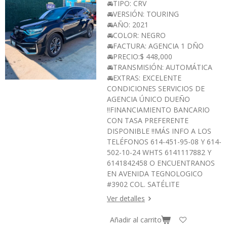
🚘TIPO: CRV
🚘VERSIÓN: TOURING
🚘AÑO: 2021
🚘COLOR: NEGRO
🚘FACTURA: AGENCIA 1 DÑO
🚘PRECIO:$ 448,000
🚘TRANSMISIÓN: AUTOMÁTICA
🚘EXTRAS: EXCELENTE
CONDICIONES SERVICIOS DE
AGENCIA ÚNICO DUEÑO
‼️FINANCIAMIENTO BANCARIO
CON TASA PREFERENTE
DISPONIBLE ‼️MÁS INFO A LOS
TELÉFONOS 614-451-95-08 Y 614-
502-10-24 WHTS 6141117882 Y
6141842458 O ENCUENTRANOS
EN AVENIDA TEGNOLOGICO
#3902 COL. SATÉLITE
Ver detalles
Añadir al carrito