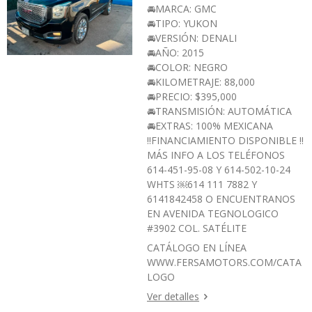
🚘MARCA: GMC
🚘TIPO: YUKON
🚘VERSIÓN: DENALI
🚘AÑO: 2015
🚘COLOR: NEGRO
🚘KILOMETRAJE: 88,000
🚘PRECIO: $395,000
🚘TRANSMISIÓN: AUTOMÁTICA
🚘EXTRAS: 100% MEXICANA
‼️FINANCIAMIENTO DISPONIBLE ‼️
MÁS INFO A LOS TELÉFONOS
614-451-95-08 Y 614-502-10-24
WHTS ￼⁨614 111 7882⁩ Y
6141842458 O ENCUENTRANOS
EN AVENIDA TEGNOLOGICO
#3902 COL. SATÉLITE
CATÁLOGO EN LÍNEA
WWW.FERSAMOTORS.COM/CATA
LOGO
Ver detalles