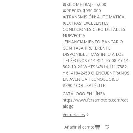
🚘KILOMETRAJE: 5,000
🚘PRECIO: $930,000
🚘TRANSMISIÓN: AUTOMÁTICA
🚘EXTRAS: EXCELENTES
CONDICIONES CERO DETALLES
NUEVECITA
‼️FINANCIAMIENTO BANCARIO
CON TASA PREFERENTE
DISPONIBLE ‼️MÁS INFO A LOS
TELÉFONOS 614-451-95-08 Y 614-
502-10-24 WHTS ￼⁨614 111 7882⁩
Y 6141842458 O ENCUENTRANOS
EN AVENIDA TEGNOLOGICO
#3902 COL. SATÉLITE
CATÁLOGO EN LÍNEA
https://www.fersamotors.com/cat
alogo
Ver detalles
Añadir al carrito