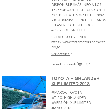
DISPONIBLE ‼️MÁS INFO A LOS
TELÉFONOS 614-451-95-08 Y 614-
502-10-24 WHTS ￼⁨614 111 7882⁩
Y 6141842458 O ENCUENTRANOS
EN AVENIDA TEGNOLOGICO
#3902 COL. SATÉLITE
CATÁLOGO EN LÍNEA
https://www.fersamotors.com/cat
alogo
Ver detalles
Añadir al carrito
TOYOTA HIGHLANDER
XLE LIMITED 2018
🚘MARCA: TOYOTA
🚘TIPO: HIGHLANDER
🚘VERSIÓN: XLE LIMITED
🚘AÑO: 2018