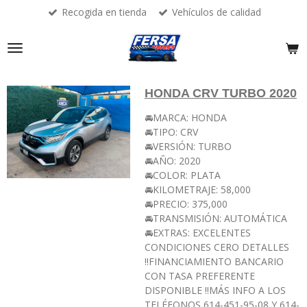
Recogida en tienda
Vehículos de calidad
Ir
al
contenido
principal
HONDA CRV TURBO 2020
🚘MARCA: HONDA
🚘TIPO: CRV
🚘VERSIÓN: TURBO
🚘AÑO: 2020
🚘COLOR: PLATA
🚘KILOMETRAJE: 58,000
🚘PRECIO: 375,000
🚘TRANSMISIÓN: AUTOMÁTICA
🚘EXTRAS: EXCELENTES
CONDICIONES CERO DETALLES
‼️FINANCIAMIENTO BANCARIO
CON TASA PREFERENTE
DISPONIBLE ‼️MÁS INFO A LOS
TELÉFONOS 614-451-95-08 Y 614-