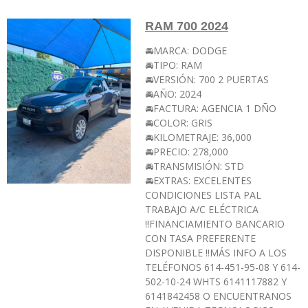
RAM 700 2024
🚘MARCA: DODGE
🚘TIPO: RAM
🚘VERSIÓN: 700 2 PUERTAS
🚘AÑO: 2024
🚘FACTURA: AGENCIA 1 DÑO
🚘COLOR: GRIS
🚘KILOMETRAJE: 36,000
🚘PRECIO: 278,000
🚘TRANSMISIÓN: STD
🚘EXTRAS: EXCELENTES
CONDICIONES LISTA PAL
TRABAJO A/C ELÉCTRICA
‼️FINANCIAMIENTO BANCARIO
CON TASA PREFERENTE
DISPONIBLE ‼️MÁS INFO A LOS
TELÉFONOS 614-451-95-08 Y 614-
502-10-24 WHTS 6141117882 Y
6141842458 O ENCUENTRANOS