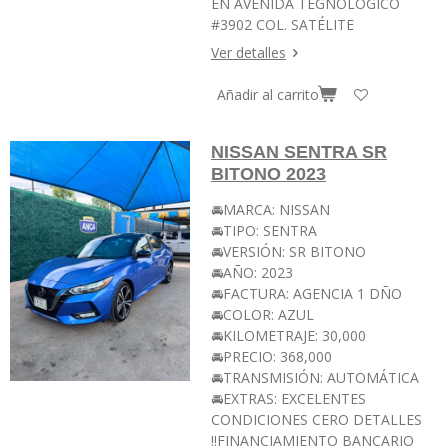
EN AVENIDA TEGNOLOGICO
#3902 COL. SATÉLITE
Ver detalles
Añadir al carrito
NISSAN SENTRA SR
BITONO 2023
🚘MARCA: NISSAN
🚘TIPO: SENTRA
🚘VERSIÓN: SR BITONO
🚘AÑO: 2023
🚘FACTURA: AGENCIA 1 DÑO
🚘COLOR: AZUL
🚘KILOMETRAJE: 30,000
🚘PRECIO: 368,000
🚘TRANSMISIÓN: AUTOMÁTICA
🚘EXTRAS: EXCELENTES
CONDICIONES CERO DETALLES
‼️FINANCIAMIENTO BANCARIO