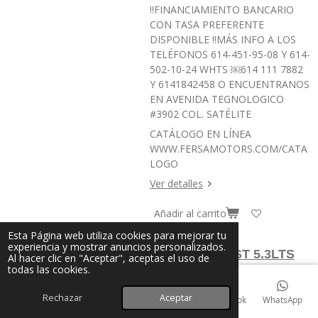
‼️FINANCIAMIENTO BANCARIO
CON TASA PREFERENTE
DISPONIBLE ‼️MÁS INFO A LOS
TELÉFONOS 614-451-95-08 Y 614-
502-10-24 WHTS ￼⁨614 111 7882⁩
Y 6141842458 O ENCUENTRANOS
EN AVENIDA TEGNOLOGICO
#3902 COL. SATÉLITE
CATÁLOGO EN LÍNEA
WWW.FERSAMOTORS.COM/CATA
LOGO
Ver detalles
Añadir al carrito
Esta Página web utiliza cookies para mejorar tu
experiencia y mostrar anuncios personalizados.
CHEYENNE RST 5.3LTS
Al hacer clic en "Aceptar", aceptas el uso de
todas las cookies.
2020
🚘MARCA: CHEVROLET
Rechazar
Aceptar
Correo electrónico
Teléfono
Mapa
Facebook
WhatsApp
🚘TIPO: CHEYENE