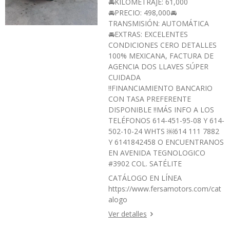
🚘KILOMETRAJE: 61,000
🚘PRECIO: 498,000🚘
TRANSMISIÓN: AUTOMÁTICA
🚘EXTRAS: EXCELENTES
CONDICIONES CERO DETALLES
100% MEXICANA, FACTURA DE
AGENCIA DOS LLAVES SÚPER
CUIDADA
‼️FINANCIAMIENTO BANCARIO
CON TASA PREFERENTE
DISPONIBLE ‼️MÁS INFO A LOS
TELÉFONOS 614-451-95-08 Y 614-
502-10-24 WHTS ￼⁨614 111 7882⁩
Y 6141842458 O ENCUENTRANOS
EN AVENIDA TEGNOLOGICO
#3902 COL. SATÉLITE
CATÁLOGO EN LÍNEA
https://www.fersamotors.com/cat
alogo
Ver detalles