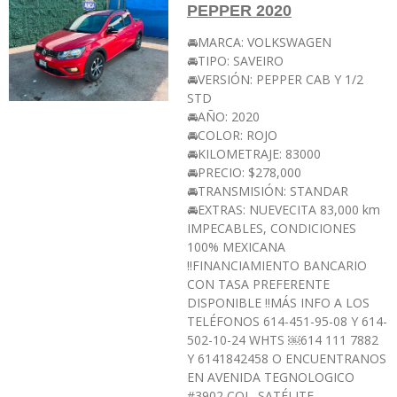
PEPPER 2020
🚘MARCA: VOLKSWAGEN
🚘TIPO: SAVEIRO
🚘VERSIÓN: PEPPER CAB Y 1/2
STD
🚘AÑO: 2020
🚘COLOR: ROJO
🚘KILOMETRAJE: 83000
🚘PRECIO: $278,000
🚘TRANSMISIÓN: STANDAR
🚘EXTRAS: NUEVECITA 83,000 km
IMPECABLES, CONDICIONES
100% MEXICANA
‼️FINANCIAMIENTO BANCARIO
CON TASA PREFERENTE
DISPONIBLE ‼️MÁS INFO A LOS
TELÉFONOS 614-451-95-08 Y 614-
502-10-24 WHTS ￼⁨614 111 7882⁩
Y 6141842458 O ENCUENTRANOS
EN AVENIDA TEGNOLOGICO
#3902 COL. SATÉLITE