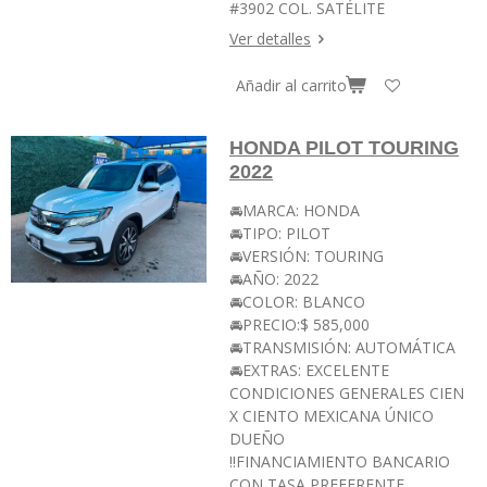
#3902 COL. SATÉLITE
Ver detalles
Añadir al carrito
HONDA PILOT TOURING
2022
🚘MARCA: HONDA
🚘TIPO: PILOT
🚘VERSIÓN: TOURING
🚘AÑO: 2022
🚘COLOR: BLANCO
🚘PRECIO:$ 585,000
🚘TRANSMISIÓN: AUTOMÁTICA
🚘EXTRAS: EXCELENTE
CONDICIONES GENERALES CIEN
X CIENTO MEXICANA ÚNICO
DUEÑO
‼️FINANCIAMIENTO BANCARIO
CON TASA PREFERENTE