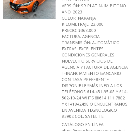
VERSIÓN: SR PLATINUM BITONO
AÑO: 2023
COLOR: NARANJA
KILOMETRAJE: 23,000
PRECIO: $368,000
FACTURA: AGENCIA
TRANSMISIÓN: AUTOMÁTICO
EXTRAS: EXCELENTES
CONDICIONES GENERALES
NUEVECITO SERVICIOS DE
AGENCIA Y FACTURA DE AGENCIA
‼️FINANCIAMIENTO BANCARIO
CON TASA PREFERENTE
DISPONIBLE ‼️MÁS INFO A LOS
TELÉFONOS 614-451-95-08 Y 614-
502-10-24 WHTS ￼⁨614 111 7882⁩
Y 6141842458 O ENCUENTRANOS
EN AVENIDA TEGNOLOGICO
#3902 COL. SATÉLITE
CATÁLOGO EN LÍNEA
https://www.fersamotors.com/cat