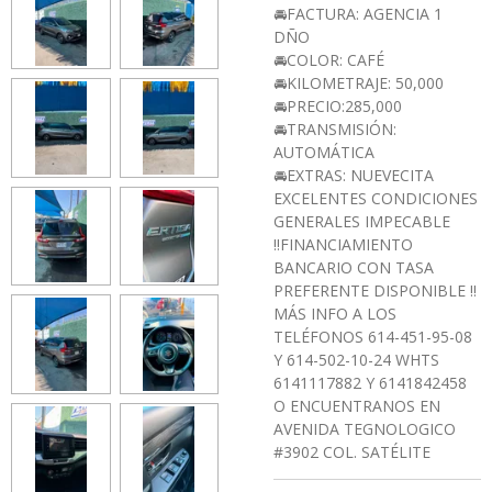
🚘FACTURA: AGENCIA 1
DÑO
🚘COLOR: CAFÉ
🚘KILOMETRAJE: 50,000
🚘PRECIO:285,000
🚘TRANSMISIÓN:
AUTOMÁTICA
🚘EXTRAS: NUEVECITA
EXCELENTES CONDICIONES
GENERALES IMPECABLE
‼️FINANCIAMIENTO
BANCARIO CON TASA
PREFERENTE DISPONIBLE ‼️
MÁS INFO A LOS
TELÉFONOS 614-451-95-08
Y 614-502-10-24 WHTS
6141117882 Y 6141842458
O ENCUENTRANOS EN
AVENIDA TEGNOLOGICO
#3902 COL. SATÉLITE