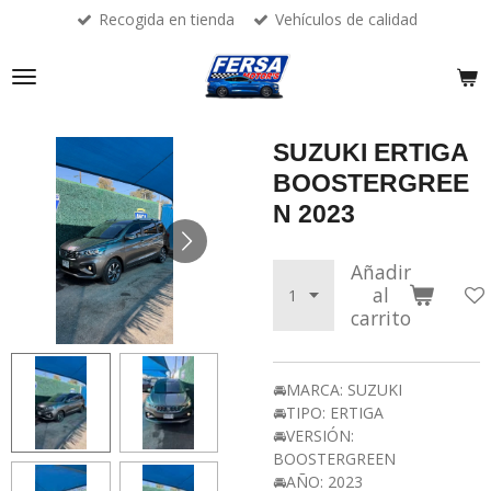
Recogida en tienda
Vehículos de calidad
Ir
al
contenido
principal
SUZUKI ERTIGA
BOOSTERGREE
N 2023
Añadir
al
carrito
🚘MARCA: SUZUKI
🚘TIPO: ERTIGA
🚘VERSIÓN:
BOOSTERGREEN
🚘AÑO: 2023